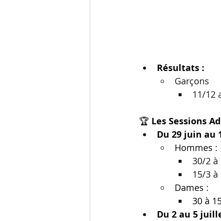
Résultats : 
Garçons
11/12 
🏆 
Les Sessions Ad
Du 29 juin au 1
Hommes :
30/2 à
15/3 à
Dames : 
30 à 1
Du 2 au 5 juill