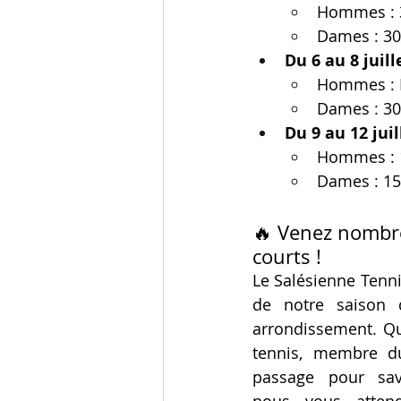
Hommes : 3
Dames : 30
Du 6 au 8 juill
Hommes : N
Dames : 30
Du 9 au 12 juil
Hommes : 1
Dames : 15
🔥 Venez nombr
courts !
Le Salésienne Tennis
de notre saison 
arrondissement. Q
tennis, membre d
passage pour savo
nous vous atten