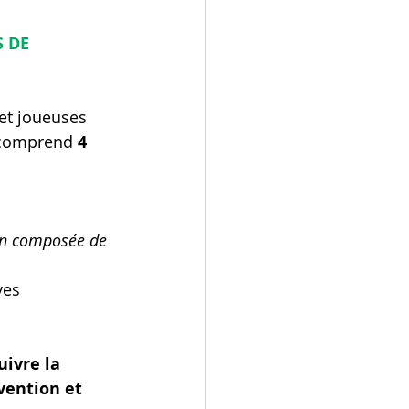
 DE 
 et joueuses 
 comprend 
4 
on composée de 
ves 
uivre la 
vention et 