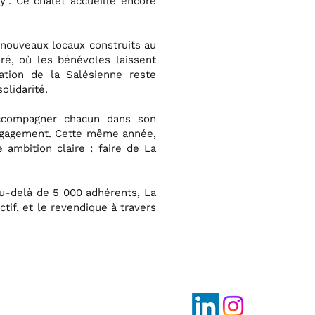
y". Ce chalet accueille encore
e nouveaux locaux construits au
ré, où les bénévoles laissent
ation de la Salésienne reste
olidarité.
accompagner chacun dans son
’engagement. Cette même année,
 ambition claire : faire de La
 au-delà de 5 000 adhérents, La
tif, et le revendique à travers