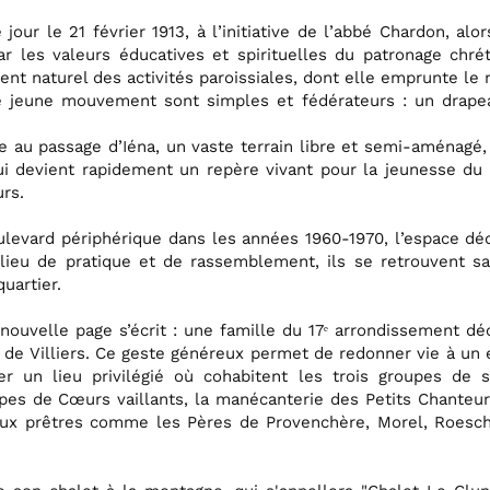
jour le 21 février 1913, à l’initiative de l’abbé Chardon, alo
r les valeurs éducatives et spirituelles du patronage chréti
nt naturel des activités paroissiales, dont elle emprunte le
 jeune mouvement sont simples et fédérateurs : un drapeau
ue au passage d’Iéna, un vaste terrain libre et semi-aménagé
i devient rapidement un repère vivant pour la jeunesse du 1
urs.
ulevard périphérique dans les années 1960-1970, l’espace déd
 lieu de pratique et de rassemblement, ils se retrouvent sa
uartier.
ouvelle page s’écrit : une famille du 17ᵉ arrondissement dé
e de Villiers. Ce geste généreux permet de redonner vie à un 
er un lieu privilégié où cohabitent les trois groupes de
upes de Cœurs vaillants, la manécanterie des Petits Chanteur
x prêtres comme les Pères de Provenchère, Morel, Roesch 