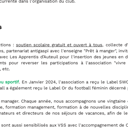
currente dans l'organisation du club.
s
ctions :
soutien scolaire gratuit et ouvert à tous,
collecte d
s, partenariat antigaspi avec l'enseigne "Prêt à manger", invit
avec Les Apprentis d’Auteuil pour l'insertion des jeunes en di
ents pour reverser les participations à l'association "vi
 etc.
u sportif
. En Janvier 2024, l'association a reçu le Label S
all a également reçu le Label Or du football féminin décerné p
manager. Chaque année, nous accompagnons une vingtaine de
ive, formation management, formation à de nouvelles discipl
mateurs et directeurs de nos séjours de vacances, afin de 
sont aussi sensibilisés aux VSS avec l'accompagnement de Co