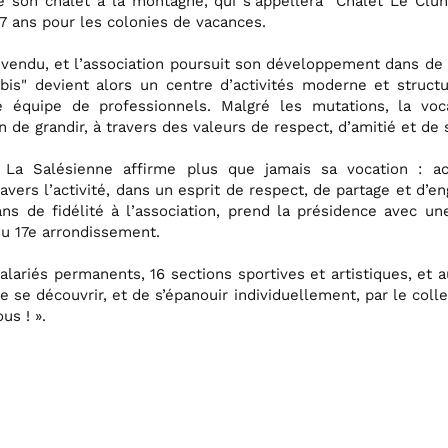
 son chalet à la montagne, qui s'appellera "Chalet Le Clun
17 ans pour les colonies de vacances.
st vendu, et l’association poursuit son développement dans d
" devient alors un centre d’activités moderne et structu
 équipe de professionnels. Malgré les mutations, la voc
 de grandir, à travers des valeurs de respect, d’amitié et de s
 La Salésienne affirme plus que jamais sa vocation : 
vers l’activité, dans un esprit de respect, de partage et d
ans de fidélité à l’association, prend la présidence avec une
u 17e arrondissement.
alariés permanents, 16 sections sportives et artistiques, et
se découvrir, et de s’épanouir individuellement, par le collec
us ! ».