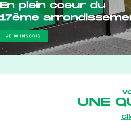
En plein coeur du
17ème arrondisseme
JE M'INSCRIS
V
UNE Q
Cl