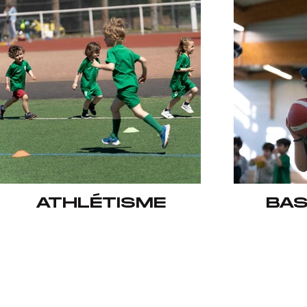
ATHLÉTISME
BAS