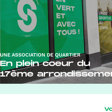
UNE ASSOCIATION DE QUARTIER
En plein coeur du
17ème arrondisseme
V