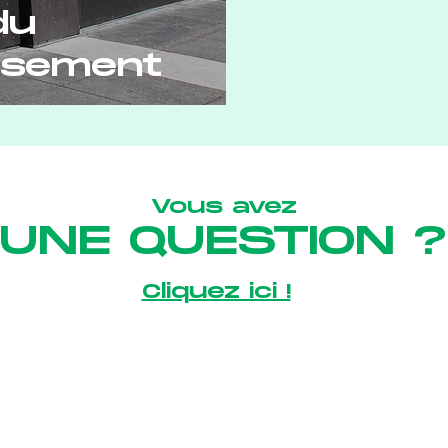
du
ssement
Vous avez
UNE QUESTION ?
Cliquez ici !
La Salésienne
Nous 