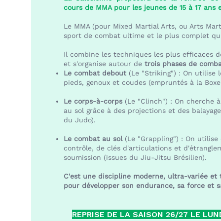
cours de MMA pour les jeunes de 15 à 17 ans e
Le MMA (pour Mixed Martial Arts, ou Arts Marti
sport de combat ultime et le plus complet qui
Il combine les techniques les plus efficaces d
et s'organise autour de
trois phases de comb
Le combat debout
(Le "Striking") : On utilise
pieds, genoux et coudes (empruntés à la Boxe
Le corps-à-corps
(Le "Clinch") : On cherche à
au sol grâce à des projections et des balayages
du Judo).
Le combat au sol
(Le "Grappling") : On utilis
contrôle, de clés d'articulations et d'étrangl
soumission (issues du Jiu-Jitsu Brésilien).
C'est une discipline moderne, ultra-variée et t
pour développer son endurance, sa force et sa
REPRISE DE LA SAISON 26/27 LE LUN