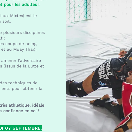
t pour les adultes !
aux Mixtes) est le
 soit.
e plusieurs disciplines
at
:
 les coups de poing,
 et au Muay Thaï).
 amener l'adversaire
 (issus de la Lutte et
e des techniques de
ements pour obtenir la
rès athlétique, idéale
 confiance en soi !
DI 07 SEPTEMBRE.