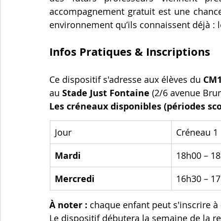
accompagnement gratuit est une chance d
environnement qu’ils connaissent déjà : l
Infos Pratiques & Inscriptions
Ce dispositif s'adresse aux élèves du 
CM1
au 
Stade Just Fontaine
 (2/6 avenue Brun
Les créneaux disponibles (périodes scol
Jour
Créneau 1
Mardi
18h00 – 1
Mercredi
16h30 – 1
À noter :
 chaque enfant peut s'inscrire à 
Le dispositif débutera la semaine de la re