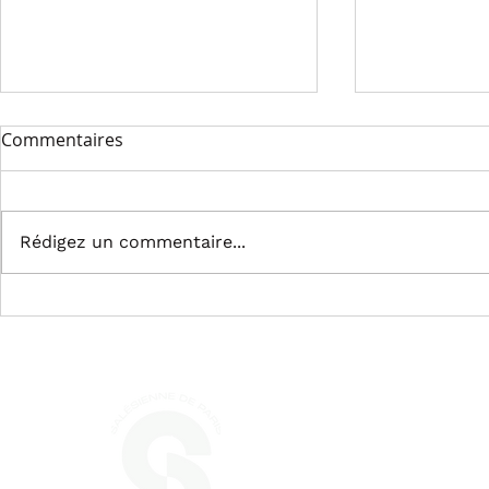
Commentaires
Rédigez un commentaire...
🥋 Nouveau cours
🏆 UNE SA
disponible pour les jeunes
HISTORIQUE 
judokas !
de nos victo
performanc
exceptionne
La Salés
L'association