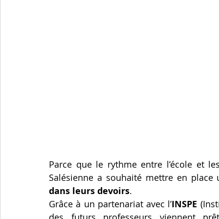
Parce que le rythme entre l’école et le
Salésienne a souhaité mettre en place u
dans leurs devoirs
.
Grâce à un partenariat avec l’
INSPE
 (Ins
des futurs professeurs viennent prê