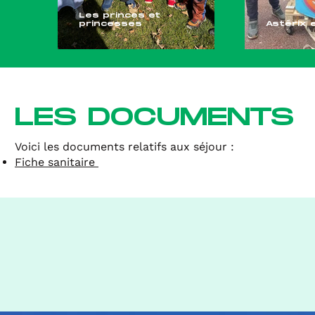
Les princes et
princesses
Astérix e
LES DOCUMENTS
Voici les documents relatifs aux séjour :
Fi
che sanitaire